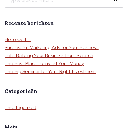
Z
o
e
Recente berichten
k
n
Hello world!
a
Successful Marketing Ads for Your Business
a
Let’s Building Your Business from Scratch
r
The Best Place to Invest Your Money
:
The Big Seminar for Your Right Investment
Categorieën
Uncategorized
Meta