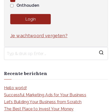
i
Onthouden
s
t
Login
Je wachtwoord vergeten?
Z
o
e
Recente berichten
k
n
Hello world!
a
Successful Marketing Ads for Your Business
a
Let’s Building Your Business from Scratch
r
The Best Place to Invest Your Money