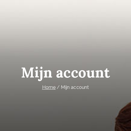
Ga
naar
de
inhoud
Mijn account
Home
Mijn account