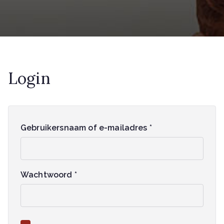
Login
V
Gebruikersnaam of e-mailadres
*
e
r
e
V
Wachtwoord
*
i
e
s
r
t
e